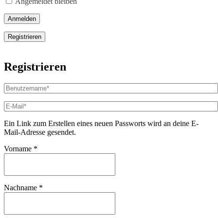
Angemeldet bleiben
Anmelden
Registrieren
Registrieren
Benutzername
*
Erforderlich
E-
Mail-
Adresse
*
Ein Link zum Erstellen eines neuen Passworts wird an deine E-
Erforderlich
Mail-Adresse gesendet.
Vorname
*
Nachname
*