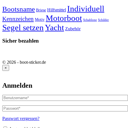
Individuell
Bootsname
Hilfsmittel
Briese
Motorboot
Kennzeichen
Motiv
Schablone
Schilder
Segel setzen
Yacht
Zubehör
Sicher bezahlen
© 2026 - boot-sticker.de
×
Anmelden
Benutzername
oder
E-
Passwort
*
Erforderlich
Mail-
Adresse
*
Passwort vergessen?
Erforderlich