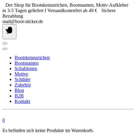
Springe
Der Shop für Bootskennzeichen, Bootsnamen, Motiv-Aufkleber
zum
in 3-5 Tagen geliefert I Versandkostenfrei ab 49 €
Sichere
Inhalt
Bezahlung
mail@boot-sticker.de
Bootskennzeichen
Bootsnamen
Schablonen
Motive
Schilder
Zubehör
Blog
B2B
Kontakt
0
Es befinden sich keine Produkte im Warenkorb.