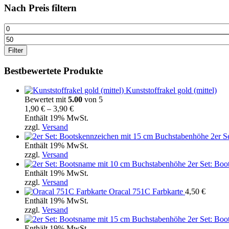
werden
Nach Preis filtern
Min.
Preis
Max.
Preis
Filter
Bestbewertete Produkte
Kunststoffrakel gold (mittel)
Bewertet mit
5.00
von 5
Preisspanne:
1,90
€
–
3,90
€
1,90 €
Enthält 19% MwSt.
bis
zzgl.
Versand
3,90 €
2er S
Enthält 19% MwSt.
zzgl.
Versand
2er Set: Bo
Enthält 19% MwSt.
zzgl.
Versand
Oracal 751C Farbkarte
4,50
€
Enthält 19% MwSt.
zzgl.
Versand
2er Set: Bo
Enthält 19% MwSt.