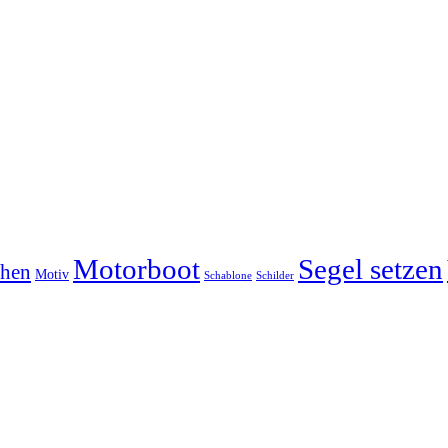
Motorboot
Segel setzen
chen
Motiv
Schablone
Schilder