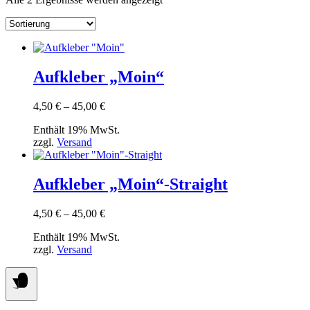
Dieses
Produkt
weist
Aufkleber „Moin“
mehrere
Varianten
Preisspanne:
4,50
€
–
45,00
€
auf.
4,50 €
Die
Enthält 19% MwSt.
bis
Optionen
zzgl.
Versand
45,00 €
können
Dieses
auf
Produkt
der
weist
Aufkleber „Moin“-Straight
Produktseite
mehrere
gewählt
Varianten
werden
Preisspanne:
4,50
€
–
45,00
€
auf.
4,50 €
Die
Enthält 19% MwSt.
bis
Optionen
zzgl.
Versand
45,00 €
können
auf
der
Produktseite
gewählt