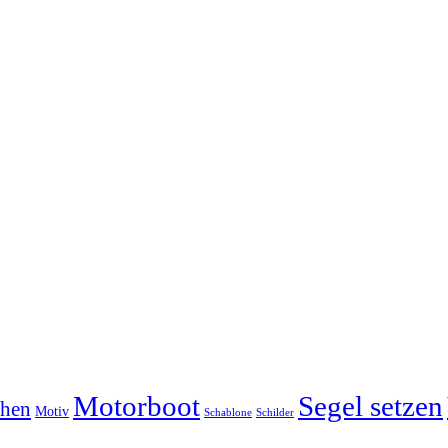
Motorboot
Segel setzen
chen
Motiv
Schablone
Schilder