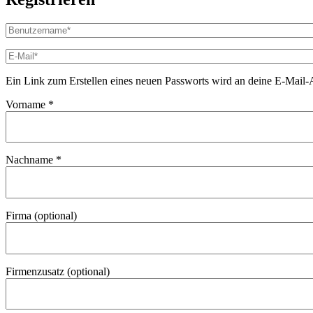
Benutzername
*
Erforderlich
E-
Mail-
Adresse
*
Ein Link zum Erstellen eines neuen Passworts wird an deine E-Mail-
Erforderlich
Vorname
*
Nachname
*
Firma
(optional)
Firmenzusatz
(optional)