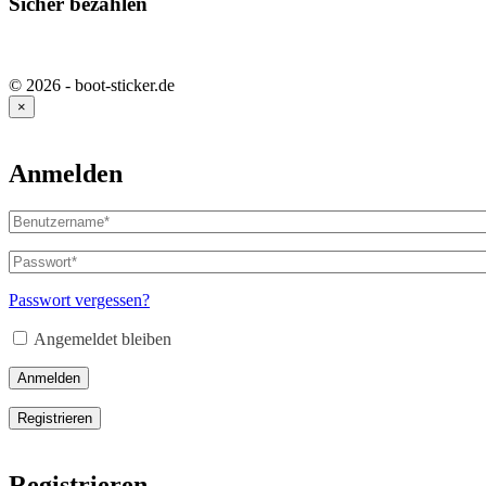
Sicher bezahlen
© 2026 - boot-sticker.de
×
Anmelden
Benutzername
oder
E-
Passwort
*
Erforderlich
Mail-
Adresse
*
Passwort vergessen?
Erforderlich
Angemeldet bleiben
Anmelden
Registrieren
Registrieren